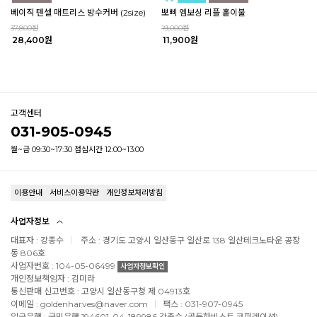
베이직 텐셀 매트리스 방수커버 (2size)
뽀삐 엠보싱 리플 홑이불
37,800원
19,000원
28,400원
11,900원
고객센터
031-905-0945
월~금 09:30~17:30 점심시간 12:00~13:00
이용안내
서비스이용약관
개인정보처리방침
사업자정보
대표자 : 강종수
주소 : 경기도 고양시 일산동구 일산로 138 일산테크노타운 공장
동 806호
사업자번호 : 104-05-06499
사업자정보확인
개인정보책임자 : 김미라
통신판매 신고번호 : 고양시 일산동구청 제 04913호
이메일 : goldenharves@naver.com
팩스 : 031-907-0945
입금은행 : 국민은행 194601-04-189986 강종수 (골든하비스트 코퍼레이션)