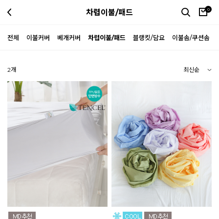
0
차렵이불/패드
전체
이불커버
베개커버
차렵이불/패드
블랭킷/담요
이불솜/쿠션솜
2
개