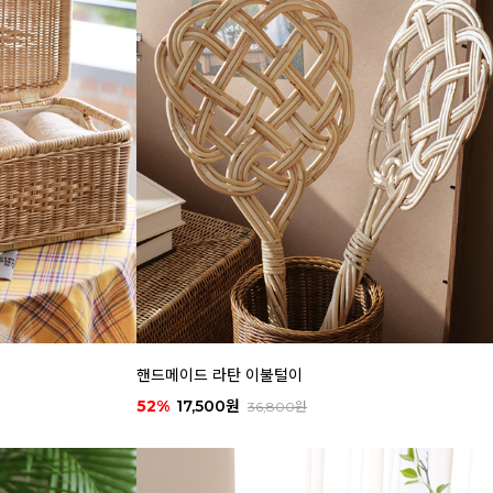
핸드메이드 라탄 이불털이
52%
17,500원
36,800원