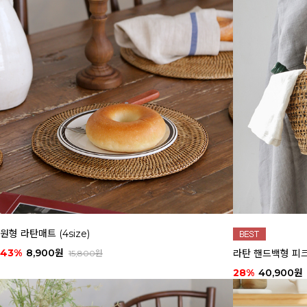
원형 라탄매트 (4size)
43%
8,900원
라탄 핸드백형 피
15,800원
28%
40,900원