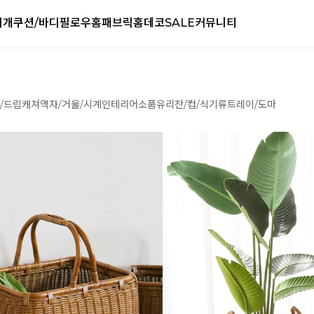
리개
쿠션/바디필로우
홈패브릭
홈데코
SALE
커뮤니티
/드림캐쳐
액자/거울/시계
인테리어소품
유리잔/컵/식기류
트레이/도마