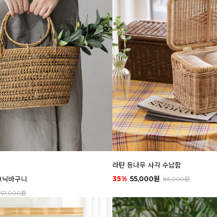
라탄 등나무 사각 수납함
35%
55,000원
크닉바구니
85,000원
57,000원