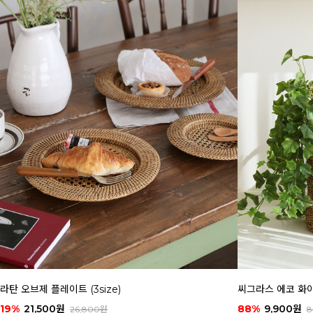
라탄 오브제 플레이트 (3size)
씨그라스 에코 화이트
19%
21,500원
88%
9,900원
26,800원
8