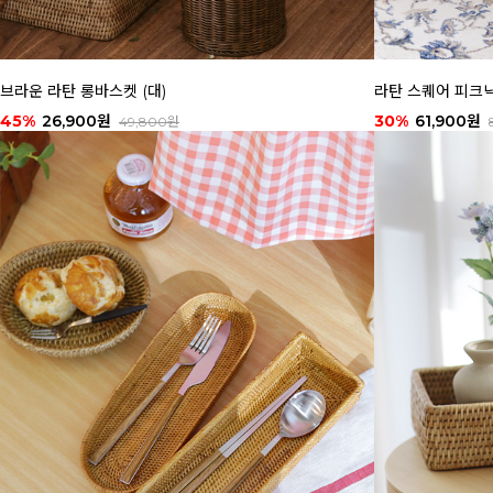
브라운 라탄 롱바스켓 (대)
라탄 스퀘어 피크닉바
45%
26,900원
30%
61,900원
49,800원