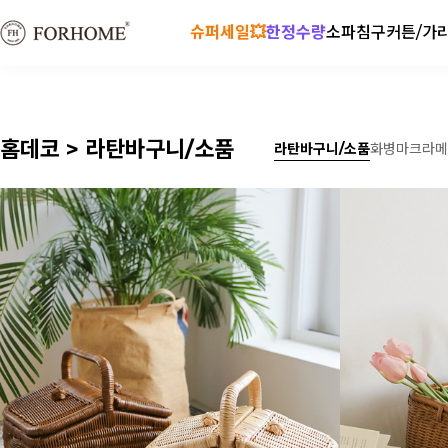
슈퍼세일💥
한정수량
소파
침구
커튼/가
홈데코 > 라탄바구니/소품
라탄바구니/소품
화병
마크라메