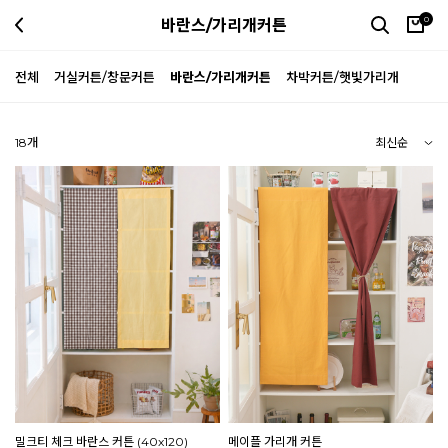
0
바란스/가리개커튼
전체
거실커튼/창문커튼
바란스/가리개커튼
차박커튼/햇빛가리개
18
개
밀크티 체크 바란스 커튼 (40x120)
메이플 가리개 커튼