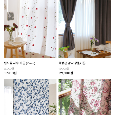
팬지꽃 자수 커튼 (2size)
헤링본 암막 창문커튼
55,000원
49,000원
9,900원
27,900원