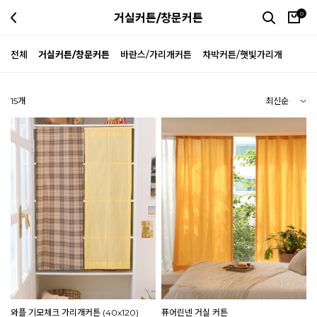
0
거실커튼/창문커튼
전체
거실커튼/창문커튼
바란스/가리개커튼
차박커튼/햇빛가리개
15
개
와플 기모체크 가리개커튼 (40x120)
퓨어린넨 거실 커튼