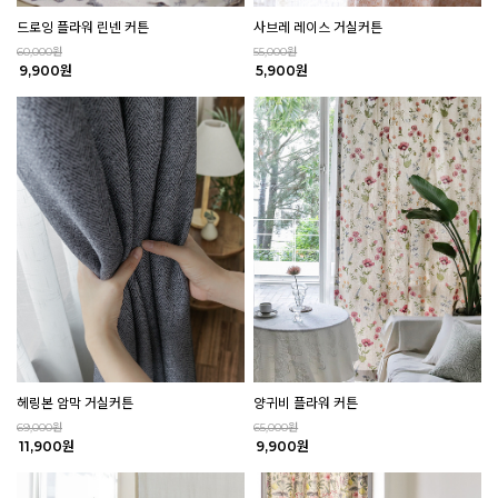
드로잉 플라워 린넨 커튼
사브레 레이스 거실커튼
60,000원
55,000원
9,900원
5,900원
헤링본 암막 거실커튼
양귀비 플라워 커튼
69,000원
65,000원
11,900원
9,900원