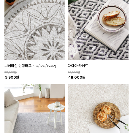
보헤미안 원형러그 (90/120/150R)
다이아 카페트
99,000원
60,000원
9,900원
48,000원