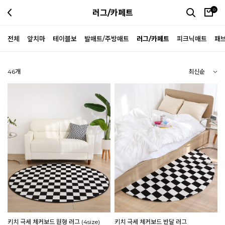
0
러그/카페트
전체
앞치마
테이블보
발매트/주방매트
러그/카페트
피크닉매트
패
46
개
키치 극세 체커보드 원형 러그 (4size)
키치 극세 체커보드 반달 러그