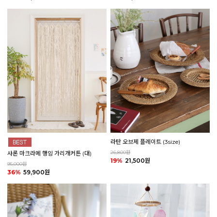
라탄 오브제 플레이트 (3size)
26,800원
샤론 마크라메 행잉 가리개커튼 (대)
19%
21,500원
95,000원
36%
59,900원