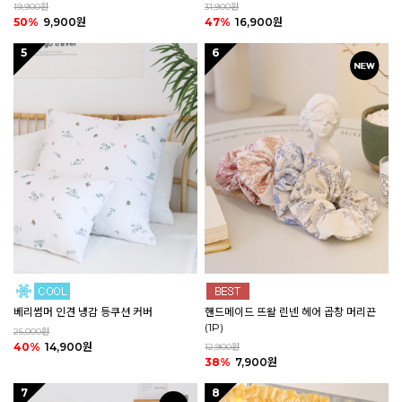
19,900원
31,900원
50%
9,900원
47%
16,900원
5
6
핸드메이드 뜨왈 린넨 헤어 곱창 머리끈
베리썸머 인견 냉감 등쿠션 커버
(1P)
25,000원
40%
14,900원
12,900원
38%
7,900원
7
8