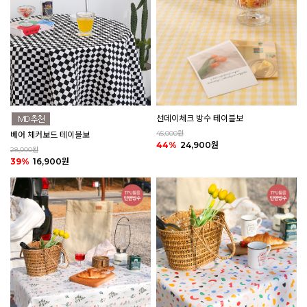
선데이체크 방수 테이블보
45,000원
베어 체커보드 테이블보
44%
24,900원
28,000원
39%
16,900원