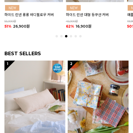
하이드 린넨 대형 등쿠션 커버
애플 그린티 린넨 바란스 커튼 (2size)
마카
45,000원
19,900원
20,
62%
16,900원
50%
9,900원
50
BEST SELLERS
1
2