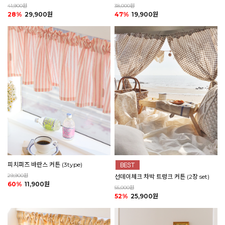
41,900원
38,000원
28%
29,900원
47%
19,900원
피치퍼즈 바란스 커튼 (3type)
29,900원
선데이체크 차박 트렁크 커튼 (2장 set)
60%
11,900원
55,000원
52%
25,900원