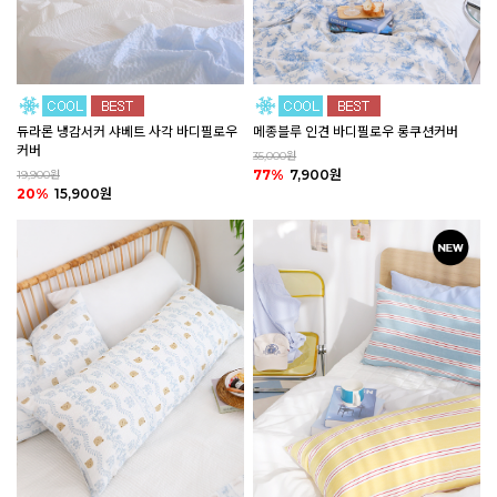
듀라론 냉감서커 샤베트 사각 바디필로우
메종블루 인견 바디필로우 롱쿠션커버
커버
35,000원
77%
7,900원
19,900원
20%
15,900원