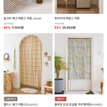
밀크티 체크 바란스 커튼 (2size)
프리지아 바란스 커튼
29,900원
39,000원
60%
11,900원
33%
25,900원
앨리스 체크 커튼(130x200)
블루밍 린넨 트임형 가리개커튼(90x150)