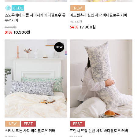
미드센츄리 린넨 사각 바디필로우 커버
스노우베어 리플 시어서커 바디필로우 롱
쿠션커버
39,000원
54%
17,900원
16,000원
31%
10,900원
스케치 코튼 사각 바디필로우 커버
프렌치 뜨왈 린넨 사각 바디필로우 커버