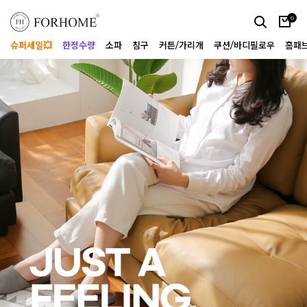
0
슈퍼세일💥
한정수량
소파
침구
커튼/가리개
쿠션/바디필로우
홈패