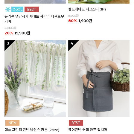
핸드메이드 티코스터 (1P)
9,900원
듀라론 냉감서커 샤베트 사각 바디필로우
80%
1,900원
커버
19,900원
20%
15,900원
3
4
애플 그린티 린넨 바란스 커튼 (2size)
퓨어린넨 숏랩 하프 앞치마