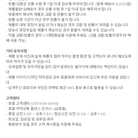
- 반품/교환은 상품 수령 후 7일 이내 접수해 주셔야 합니다. (왕복 배송비 6,000원)
- 제품불량/오배송의 경우 상품 수령 후 7일 이내 접수 해주셔야 합니다.
- 맞춤제작 패브릭 제품은 교환 및 반품이 불가 합니다.
- 반품 요청 기간이 지난 경우 반품이 불가 합니다.
- 제품의 내부 포장이 분실 되거나 훼손된 경우 교환 및 반품이 어려울 수 있습니다.
- 반송시 포장부실로 제품이 파손되는 경우 환불이 어려울 수도 있습니다.
- 착불 교환/반품의 경우 CJ대한통운를 이용해 주세요. (선불 교환/반품의경우 타 택
배 사용 가능)
기타 유의사항
- 제품 상세 사진과 실제 제품의 컬러 차이는 촬영 환경 및 고객님의 모니터 해상도에
따라 차이가 있을 수 있습니다.
- 상세설명 및 유의사항을 읽지 않아 발생되는 불이익에 대해서는 책임지지 않습니
다.
- 제품 이미지/디자인 저작권은 모두 포홈에게 귀속되어 있으며 무단 사용을 금합니
다.
- 남겨주신 포토리뷰 사진은 마케팅 혹은 SNS 홍보 용으로 활용될 수 있습니다.
고객센터
- 포홈 고객센터 (031-906-0945)
- 포홈 카카오톡 플러스 친구ID (@포홈)
- 평일 오전 9:30 ~ 오후 5:30 / 점심시간 오전 12:00 ~ 오후 1:00
- 토요일, 일요일 및 공휴일 휴무
- 통화량이 많을 경우 고객 게시판을 이용해 주세요.