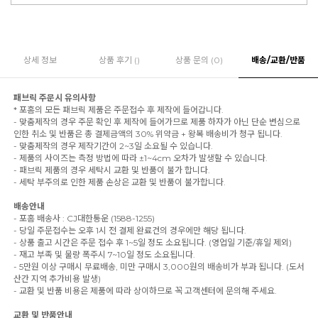
상세 정보
상품 후기 ()
상품 문의 (0)
배송/교환/반품
패브릭 주문시 유의사항
* 포홈의 모든 패브릭 제품은 주문접수 후 제작에 들어갑니다.
- 맞춤제작의 경우 주문 확인 후 제작에 들어가므로 제품 하자가 아닌 단순 변심으로
인한 취소 및 반품은 총 결제금액의 30% 위약금 + 왕복 배송비가 청구 됩니다.
- 맞춤제작의 경우 제작기간이 2~3일 소요될 수 있습니다.
- 제품의 사이즈는 측정 방법에 따라 ±1~4cm 오차가 발생할 수 있습니다.
- 패브릭 제품의 경우 세탁시 교환 및 반품이 불가 합니다.
- 세탁 부주의로 인한 제품 손상은 교환 및 반품이 불가합니다.
배송안내
- 포홈 배송사 : CJ대한통운 (1588-1255)
- 당일 주문접수는 오후 1시 전 결제 완료건의 경우에만 해당 됩니다.
- 상품 출고 시간은 주문 접수 후 1~5일 정도 소요됩니다. (영업일 기준/휴일 제외)
- 재고 부족 및 물량 폭주시 7~10일 정도 소요됩니다.
- 5만원 이상 구매시 무료배송, 미만 구매시 3,000원의 배송비가 부과 됩니다. (도서
산간 지역 추가비용 발생)
- 교환 및 반품 비용은 제품에 따라 상이하므로 꼭 고객센터에 문의해 주세요.
교환 및 반품안내