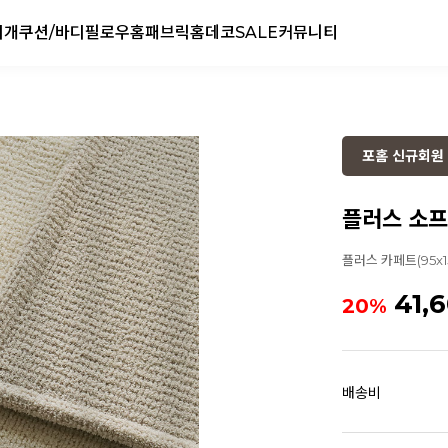
리개
쿠션/바디필로우
홈패브릭
홈데코
SALE
커뮤니티
포홈 신규회원 
플러스 소프
플러스 카페트(95x1
41,
20%
배송비