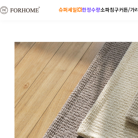
슈퍼세일💥
한정수량
소파
침구
커튼/가