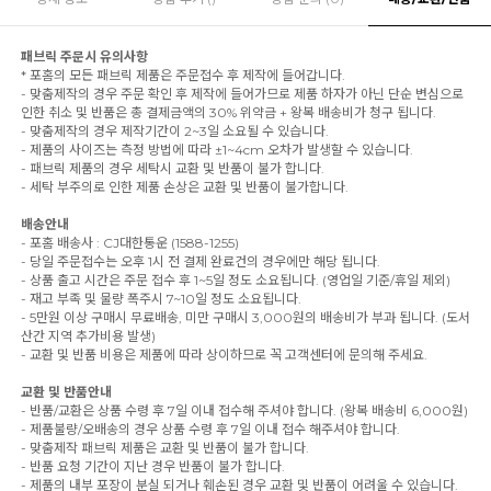
패브릭 주문시 유의사항
* 포홈의 모든 패브릭 제품은 주문접수 후 제작에 들어갑니다.
- 맞춤제작의 경우 주문 확인 후 제작에 들어가므로 제품 하자가 아닌 단순 변심으로
인한 취소 및 반품은 총 결제금액의 30% 위약금 + 왕복 배송비가 청구 됩니다.
- 맞춤제작의 경우 제작기간이 2~3일 소요될 수 있습니다.
- 제품의 사이즈는 측정 방법에 따라 ±1~4cm 오차가 발생할 수 있습니다.
- 패브릭 제품의 경우 세탁시 교환 및 반품이 불가 합니다.
- 세탁 부주의로 인한 제품 손상은 교환 및 반품이 불가합니다.
배송안내
- 포홈 배송사 : CJ대한통운 (1588-1255)
- 당일 주문접수는 오후 1시 전 결제 완료건의 경우에만 해당 됩니다.
- 상품 출고 시간은 주문 접수 후 1~5일 정도 소요됩니다. (영업일 기준/휴일 제외)
- 재고 부족 및 물량 폭주시 7~10일 정도 소요됩니다.
- 5만원 이상 구매시 무료배송, 미만 구매시 3,000원의 배송비가 부과 됩니다. (도서
산간 지역 추가비용 발생)
- 교환 및 반품 비용은 제품에 따라 상이하므로 꼭 고객센터에 문의해 주세요.
교환 및 반품안내
- 반품/교환은 상품 수령 후 7일 이내 접수해 주셔야 합니다. (왕복 배송비 6,000원)
- 제품불량/오배송의 경우 상품 수령 후 7일 이내 접수 해주셔야 합니다.
- 맞춤제작 패브릭 제품은 교환 및 반품이 불가 합니다.
- 반품 요청 기간이 지난 경우 반품이 불가 합니다.
- 제품의 내부 포장이 분실 되거나 훼손된 경우 교환 및 반품이 어려울 수 있습니다.