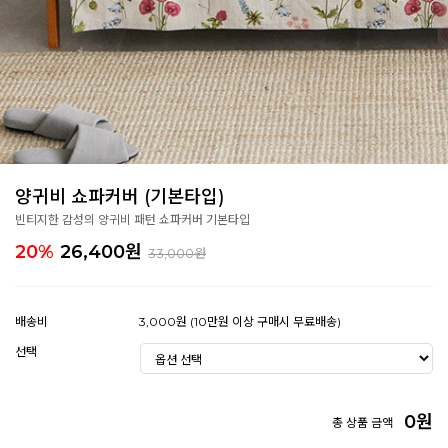
양귀비 쇼파커버 (기본타입)
빈티지한 감성의 양귀비 패턴 쇼파커버 기본타입
20%
26,400
원
33,000원
배송비
3,000원 (10만원 이상 구매시 무료배송)
선택
0
원
총 상품 금액