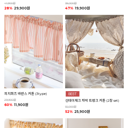
41,900원
38,000원
28%
29,900원
47%
19,900원
피치퍼즈 바란스 커튼 (3type)
29,900원
선데이체크 차박 트렁크 커튼 (2장 set)
60%
11,900원
55,000원
52%
25,900원