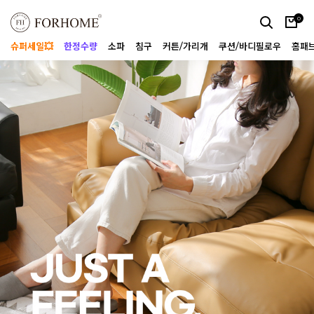
0
슈퍼세일💥
한정수량
소파
침구
커튼/가리개
쿠션/바디필로우
홈패