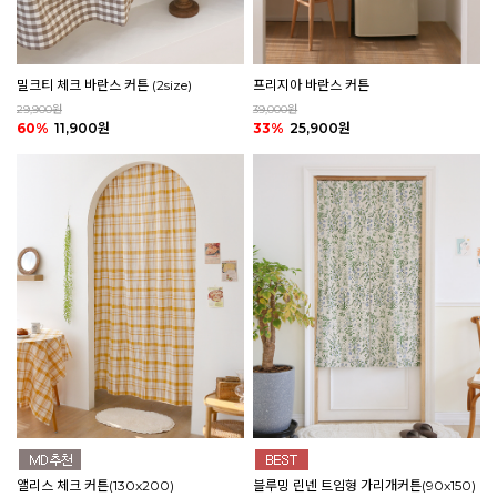
밀크티 체크 바란스 커튼 (2size)
프리지아 바란스 커튼
29,900원
39,000원
60%
11,900원
33%
25,900원
앨리스 체크 커튼(130x200)
블루밍 린넨 트임형 가리개커튼(90x150)