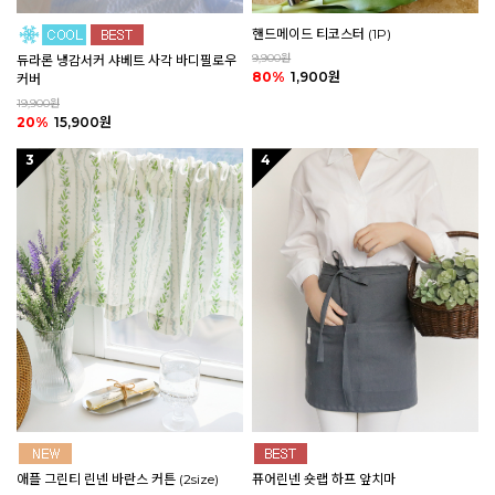
핸드메이드 티코스터 (1P)
9,900원
듀라론 냉감서커 샤베트 사각 바디필로우
80%
1,900원
커버
19,900원
20%
15,900원
3
4
애플 그린티 린넨 바란스 커튼 (2size)
퓨어린넨 숏랩 하프 앞치마