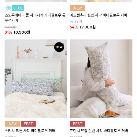
미드센츄리 린넨 사각 바디필로우 커버
스노우베어 리플 시어서커 바디필로우 롱
쿠션커버
39,000원
54%
17,900원
16,000원
31%
10,900원
스케치 코튼 사각 바디필로우 커버
프렌치 뜨왈 린넨 사각 바디필로우 커버