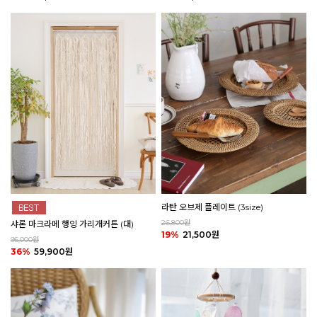
라탄 오브제 플레이트 (3size)
26,800원
샤론 마크라메 행잉 가리개커튼 (대)
19%
21,500원
95,000원
36%
59,900원