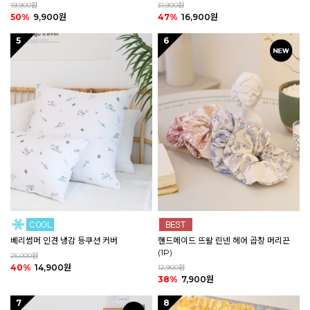
19,900원
31,900원
50%
9,900원
47%
16,900원
5
6
핸드메이드 뜨왈 린넨 헤어 곱창 머리끈
베리썸머 인견 냉감 등쿠션 커버
(1P)
25,000원
40%
14,900원
12,900원
38%
7,900원
7
8