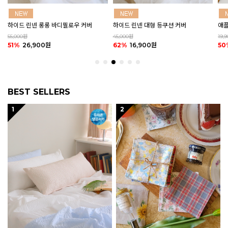
하이드 린넨 대형 등쿠션 커버
애플 그린티 린넨 바란스 커튼 (2size)
마카
45,000원
19,900원
20,
62%
16,900원
50%
9,900원
50
BEST SELLERS
1
2