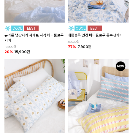
듀라론 냉감서커 샤베트 사각 바디필로우
메종블루 인견 바디필로우 롱쿠션커버
커버
35,000원
77%
7,900원
19,900원
20%
15,900원