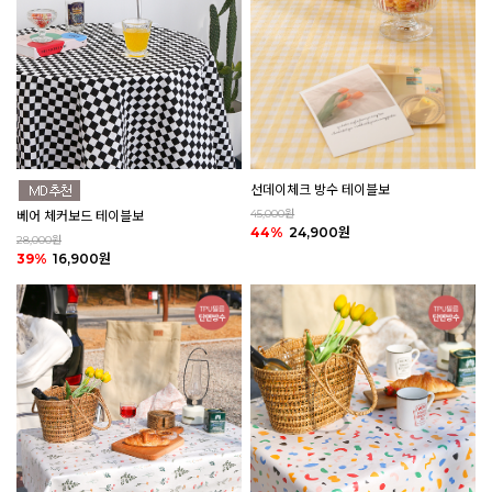
선데이체크 방수 테이블보
45,000원
베어 체커보드 테이블보
44%
24,900원
28,000원
39%
16,900원