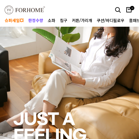
0
슈퍼세일💥
한정수량
소파
침구
커튼/가리개
쿠션/바디필로우
홈패