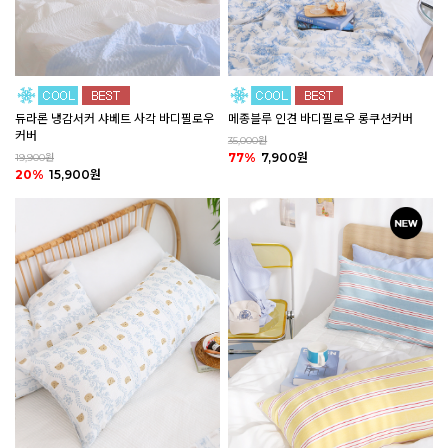
듀라론 냉감서커 샤베트 사각 바디필로우
메종블루 인견 바디필로우 롱쿠션커버
커버
35,000원
77%
7,900원
19,900원
20%
15,900원