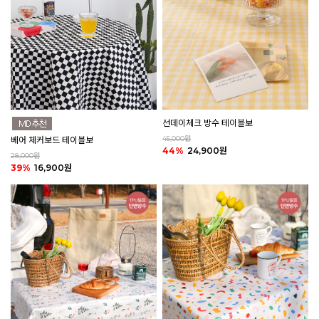
선데이체크 방수 테이블보
45,000원
베어 체커보드 테이블보
44%
24,900원
28,000원
39%
16,900원