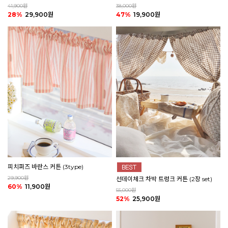
41,900원
38,000원
28%
29,900원
47%
19,900원
피치퍼즈 바란스 커튼 (3type)
29,900원
선데이체크 차박 트렁크 커튼 (2장 set)
60%
11,900원
55,000원
52%
25,900원