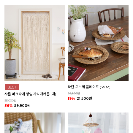
라탄 오브제 플레이트 (3size)
26,800원
샤론 마크라메 행잉 가리개커튼 (대)
19%
21,500원
95,000원
36%
59,900원