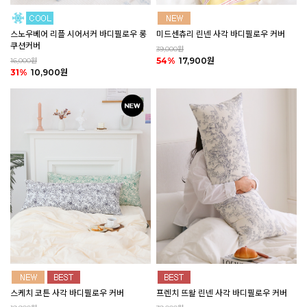
미드센츄리 린넨 사각 바디필로우 커버
스노우베어 리플 시어서커 바디필로우 롱
쿠션커버
39,000원
54%
17,900원
16,000원
31%
10,900원
스케치 코튼 사각 바디필로우 커버
프렌치 뜨왈 린넨 사각 바디필로우 커버