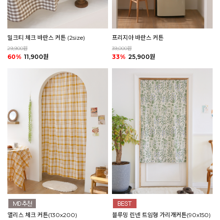
밀크티 체크 바란스 커튼 (2size)
프리지아 바란스 커튼
29,900원
39,000원
60%
11,900원
33%
25,900원
앨리스 체크 커튼(130x200)
블루밍 린넨 트임형 가리개커튼(90x150)