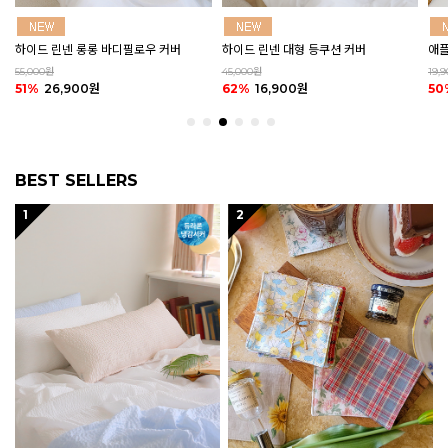
하이드 린넨 대형 등쿠션 커버
애플 그린티 린넨 바란스 커튼 (2size)
마카
45,000원
19,900원
20,
62%
16,900원
50%
9,900원
50
BEST SELLERS
1
2