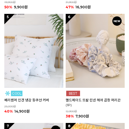
19,900원
31,900원
50%
9,900원
47%
16,900원
5
6
핸드메이드 뜨왈 린넨 헤어 곱창 머리끈
베리썸머 인견 냉감 등쿠션 커버
(1P)
25,000원
40%
14,900원
12,900원
38%
7,900원
7
8