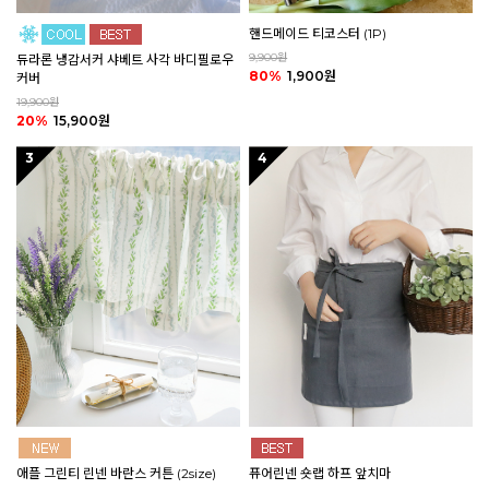
핸드메이드 티코스터 (1P)
9,900원
듀라론 냉감서커 샤베트 사각 바디필로우
80%
1,900원
커버
19,900원
20%
15,900원
3
4
애플 그린티 린넨 바란스 커튼 (2size)
퓨어린넨 숏랩 하프 앞치마