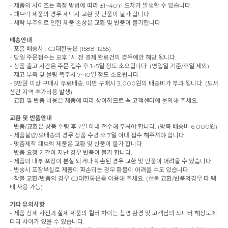
- 제품의 사이즈는 측정 방법에 따라 ±1~4cm 오차가 발생할 수 있습니다.
- 패브릭 제품의 경우 세탁시 교환 및 반품이 불가 합니다.
- 세탁 부주의로 인한 제품 손상은 교환 및 반품이 불가합니다.
배송안내
- 포홈 배송사 : CJ대한통운 (1588-1255)
- 당일 주문접수는 오후 1시 전 결제 완료건의 경우에만 해당 됩니다.
- 상품 출고 시간은 주문 접수 후 1~5일 정도 소요됩니다. (영업일 기준/휴일 제외)
- 재고 부족 및 물량 폭주시 7~10일 정도 소요됩니다.
- 5만원 이상 구매시 무료배송, 미만 구매시 3,000원의 배송비가 부과 됩니다. (도서
산간 지역 추가비용 발생)
- 교환 및 반품 비용은 제품에 따라 상이하므로 꼭 고객센터에 문의해 주세요.
교환 및 반품안내
- 반품/교환은 상품 수령 후 7일 이내 접수해 주셔야 합니다. (왕복 배송비 6,000원)
- 제품불량/오배송의 경우 상품 수령 후 7일 이내 접수 해주셔야 합니다.
- 맞춤제작 패브릭 제품은 교환 및 반품이 불가 합니다.
- 반품 요청 기간이 지난 경우 반품이 불가 합니다.
- 제품의 내부 포장이 분실 되거나 훼손된 경우 교환 및 반품이 어려울 수 있습니다.
- 반송시 포장부실로 제품이 파손되는 경우 환불이 어려울 수도 있습니다.
- 착불 교환/반품의 경우 CJ대한통운를 이용해 주세요. (선불 교환/반품의경우 타 택
배 사용 가능)
기타 유의사항
- 제품 상세 사진과 실제 제품의 컬러 차이는 촬영 환경 및 고객님의 모니터 해상도에
따라 차이가 있을 수 있습니다.