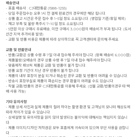
배송안내
- 포홈 배송사 : CJ대한통운 (1588-1255)
- 당일 주문접수는 오후 1시 전 결제 완료건의 경우에만 해당 됩니다.
- 상품 출고 시간은 주문 접수 후 1~5일 정도 소요됩니다. (영업일 기준/휴일 제외)
- 재고 부족 및 물량 폭주시 7~10일 정도 소요됩니다.
- 5만원 이상 구매시 무료배송, 미만 구매시 3,000원의 배송비가 부과 됩니다. (도서
산간 지역 추가비용 발생)
- 교환 및 반품 비용은 제품에 따라 상이하므로 꼭 고객센터에 문의해 주세요.
교환 및 반품안내
- 반품/교환은 상품 수령 후 7일 이내 접수해 주셔야 합니다. (왕복 배송비 6,000원)
- 제품불량/오배송의 경우 상품 수령 후 7일 이내 접수 해주셔야 합니다.
- 맞춤제작 패브릭 제품은 교환 및 반품이 불가 합니다.
- 반품 요청 기간이 지난 경우 반품이 불가 합니다.
- 제품의 내부 포장이 분실 되거나 훼손된 경우 교환 및 반품이 어려울 수 있습니다.
- 반송시 포장부실로 제품이 파손되는 경우 환불이 어려울 수도 있습니다.
- 착불 교환/반품의 경우 CJ대한통운를 이용해 주세요. (선불 교환/반품의경우 타 택
배 사용 가능)
기타 유의사항
- 제품 상세 사진과 실제 제품의 컬러 차이는 촬영 환경 및 고객님의 모니터 해상도에
따라 차이가 있을 수 있습니다.
- 상세설명 및 유의사항을 읽지 않아 발생되는 불이익에 대해서는 책임지지 않습니
다.
- 제품 이미지/디자인 저작권은 모두 포홈에게 귀속되어 있으며 무단 사용을 금합니
다.