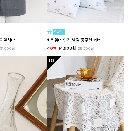
프 앞치마
베리썸머 인견 냉감 등쿠션 커버
40%
14,900원
31,900원
25,000원
10