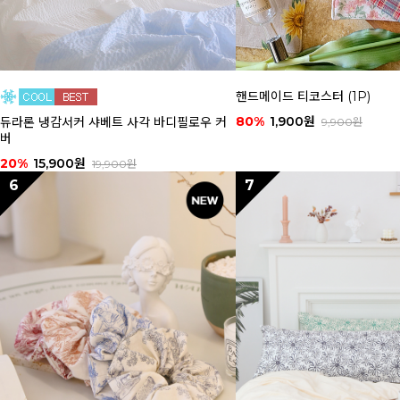
핸드메이드 티코스터 (1P)
80%
1,900원
듀라론 냉감서커 샤베트 사각 바디필로우 커
9,900원
버
20%
15,900원
19,900원
6
7