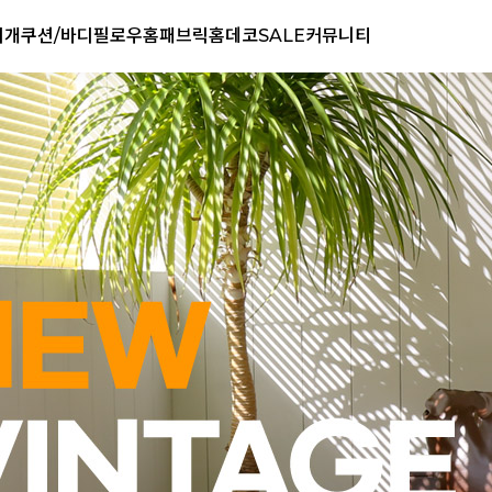
리개
쿠션/바디필로우
홈패브릭
홈데코
SALE
커뮤니티