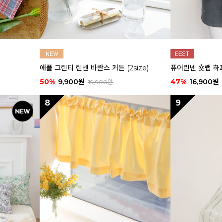
애플 그린티 린넨 바란스 커튼 (2size)
퓨어린넨 숏랩 하
50%
9,900원
47%
16,900원
19,900원
8
9