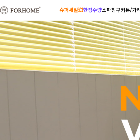
슈퍼세일💥
한정수량
소파
침구
커튼/가