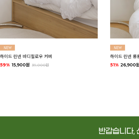
하이드 린넨 롱롱 바디필로우 커버
하이드 린넨 대
51%
26,900원
62%
16,900
55,000원