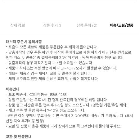
상세 정보
상품 후기 ()
상품 문의 (0)
배송/교환/반품
패브릭 주문시 유의사항
* 포홈의 모든 패브릭 제품은 주문접수 후 제작에 들어갑니다.
- 맞춤제작의 경우 주문 확인 후 제작에 들어가므로 제품 하자가 아닌 단순 변심으로
인한 취소 및 반품은 총 결제금액의 30% 위약금 + 왕복 배송비가 청구 됩니다.
- 맞춤제작의 경우 제작기간이 2~3일 소요될 수 있습니다.
- 제품의 사이즈는 측정 방법에 따라 ±1~4cm 오차가 발생할 수 있습니다.
- 패브릭 제품의 경우 세탁시 교환 및 반품이 불가 합니다.
- 세탁 부주의로 인한 제품 손상은 교환 및 반품이 불가합니다.
배송안내
- 포홈 배송사 : CJ대한통운 (1588-1255)
- 당일 주문접수는 오후 1시 전 결제 완료건의 경우에만 해당 됩니다.
- 상품 출고 시간은 주문 접수 후 1~5일 정도 소요됩니다. (영업일 기준/휴일 제외)
- 재고 부족 및 물량 폭주시 7~10일 정도 소요됩니다.
- 5만원 이상 구매시 무료배송, 미만 구매시 3,000원의 배송비가 부과 됩니다. (도서
산간 지역 추가비용 발생)
- 교환 및 반품 비용은 제품에 따라 상이하므로 꼭 고객센터에 문의해 주세요.
교환 및 반품안내