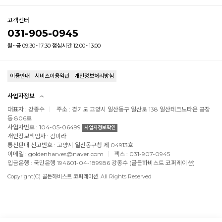
고객센터
031-905-0945
월~금 09:30~17:30 점심시간 12:00~13:00
이용안내
서비스이용약관
개인정보처리방침
사업자정보
대표자 : 강종수
주소 : 경기도 고양시 일산동구 일산로 138 일산테크노타운 공장
동 806호
사업자번호 : 104-05-06499
사업자정보확인
개인정보책임자 : 김미라
통신판매 신고번호 : 고양시 일산동구청 제 04913호
이메일 : goldenharves@naver.com
팩스 : 031-907-0945
입금은행 : 국민은행 194601-04-189986 강종수 (골든하비스트 코퍼레이션)
Copyright(C) 골든하비스트 코퍼레이션. All Rights Reserved