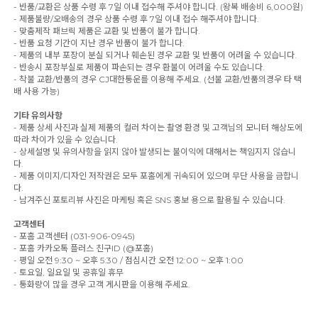
- 반품/교환은 상품 수령 후 7일 이내 접수해 주셔야 합니다. (왕복 배송비 6,000원)
- 제품불량/오배송의 경우 상품 수령 후 7일 이내 접수 해주셔야 합니다.
- 맞춤제작 패브릭 제품은 교환 및 반품이 불가 합니다.
- 반품 요청 기간이 지난 경우 반품이 불가 합니다.
- 제품의 내부 포장이 분실 되거나 훼손된 경우 교환 및 반품이 어려울 수 있습니다.
- 반송시 포장부실로 제품이 파손되는 경우 환불이 어려울 수도 있습니다.
- 착불 교환/반품의 경우 CJ대한통운를 이용해 주세요. (선불 교환/반품의경우 타 택
배 사용 가능)
기타 유의사항
- 제품 상세 사진과 실제 제품의 컬러 차이는 촬영 환경 및 고객님의 모니터 해상도에
따라 차이가 있을 수 있습니다.
- 상세설명 및 유의사항을 읽지 않아 발생되는 불이익에 대해서는 책임지지 않습니
다.
- 제품 이미지/디자인 저작권은 모두 포홈에게 귀속되어 있으며 무단 사용을 금합니
다.
- 남겨주신 포토리뷰 사진은 마케팅 혹은 SNS 홍보 용으로 활용될 수 있습니다.
고객센터
- 포홈 고객센터 (031-906-0945)
- 포홈 카카오톡 플러스 친구ID (@포홈)
- 평일 오전 9:30 ~ 오후 5:30 / 점심시간 오전 12:00 ~ 오후 1:00
- 토요일, 일요일 및 공휴일 휴무
- 통화량이 많을 경우 고객 게시판을 이용해 주세요.