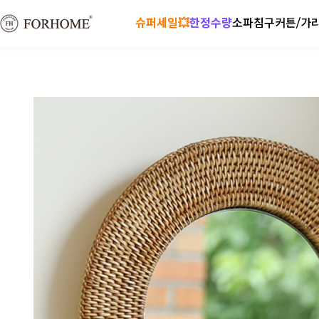
슈퍼세일💥
한정수량
소파
침구
커튼/가