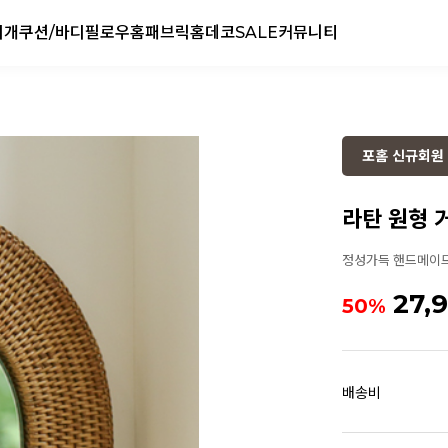
리개
쿠션/바디필로우
홈패브릭
홈데코
SALE
커뮤니티
포홈 신규회원 
라탄 원형 거울
정성가득 핸드메이드로
27,
50%
배송비