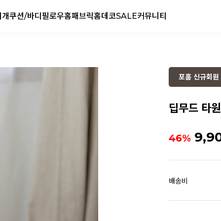
리개
쿠션/바디필로우
홈패브릭
홈데코
SALE
커뮤니티
포홈 신규회원 
딥무드 타원
9,9
46%
배송비