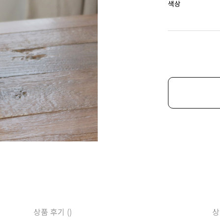
색상
상품 후기 ()
상