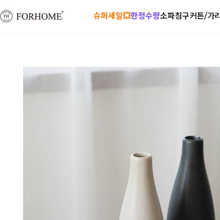
슈퍼세일💥
한정수량
소파
침구
커튼/가