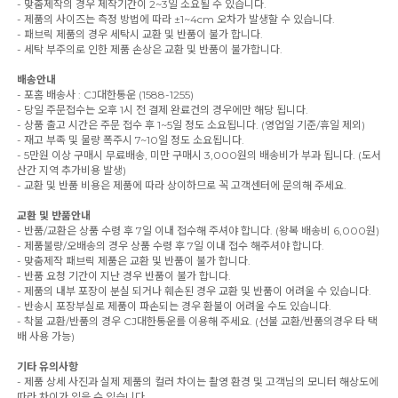
- 맞춤제작의 경우 제작기간이 2~3일 소요될 수 있습니다.
- 제품의 사이즈는 측정 방법에 따라 ±1~4cm 오차가 발생할 수 있습니다.
- 패브릭 제품의 경우 세탁시 교환 및 반품이 불가 합니다.
- 세탁 부주의로 인한 제품 손상은 교환 및 반품이 불가합니다.
배송안내
- 포홈 배송사 : CJ대한통운 (1588-1255)
- 당일 주문접수는 오후 1시 전 결제 완료건의 경우에만 해당 됩니다.
- 상품 출고 시간은 주문 접수 후 1~5일 정도 소요됩니다. (영업일 기준/휴일 제외)
- 재고 부족 및 물량 폭주시 7~10일 정도 소요됩니다.
- 5만원 이상 구매시 무료배송, 미만 구매시 3,000원의 배송비가 부과 됩니다. (도서
산간 지역 추가비용 발생)
- 교환 및 반품 비용은 제품에 따라 상이하므로 꼭 고객센터에 문의해 주세요.
교환 및 반품안내
- 반품/교환은 상품 수령 후 7일 이내 접수해 주셔야 합니다. (왕복 배송비 6,000원)
- 제품불량/오배송의 경우 상품 수령 후 7일 이내 접수 해주셔야 합니다.
- 맞춤제작 패브릭 제품은 교환 및 반품이 불가 합니다.
- 반품 요청 기간이 지난 경우 반품이 불가 합니다.
- 제품의 내부 포장이 분실 되거나 훼손된 경우 교환 및 반품이 어려울 수 있습니다.
- 반송시 포장부실로 제품이 파손되는 경우 환불이 어려울 수도 있습니다.
- 착불 교환/반품의 경우 CJ대한통운를 이용해 주세요. (선불 교환/반품의경우 타 택
배 사용 가능)
기타 유의사항
- 제품 상세 사진과 실제 제품의 컬러 차이는 촬영 환경 및 고객님의 모니터 해상도에
따라 차이가 있을 수 있습니다.