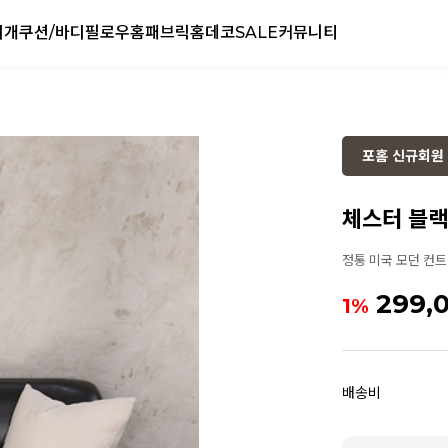
리개
쿠션/바디필로우
홈패브릭
홈데코
SALE
커뮤니티
포홈 신규회원 
체스터 블랙
정통 미국 모던 컨트
299,
1%
배송비