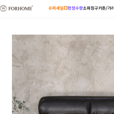
슈퍼세일💥
한정수량
소파
침구
커튼/가