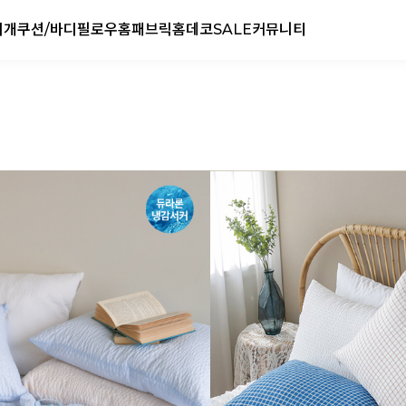
리개
쿠션/바디필로우
홈패브릭
홈데코
SALE
커뮤니티