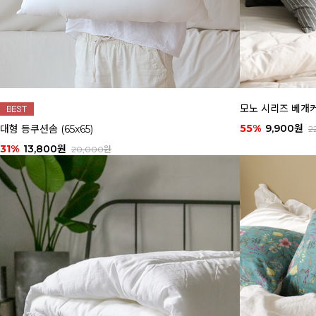
모노 시리즈 베개커버
55%
9,900원
대형 등쿠션솜 (65x65)
2
31%
13,800원
20,000원