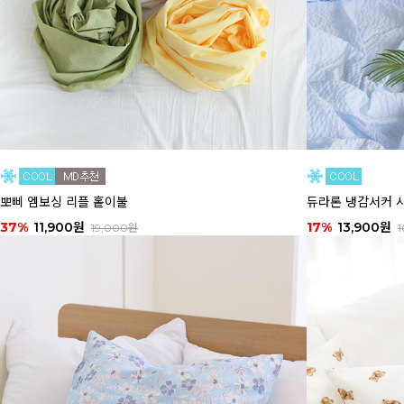
뽀삐 엠보싱 리플 홑이불
듀라론 냉감서커 샤베
37%
11,900원
17%
13,900원
19,000원