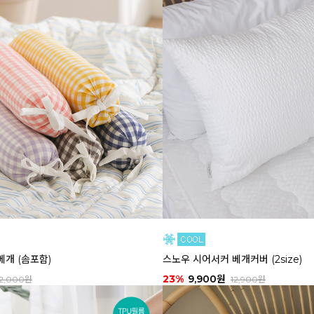
베개 (솜포함)
스노우 시어서커 베개커버 (2size)
23%
9,900원
2,000원
12,900원