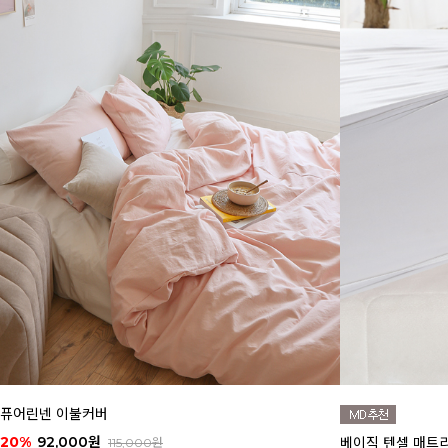
퓨어린넨 이불커버
20%
92,000원
베이직 텐셀 매트리스
115,000원