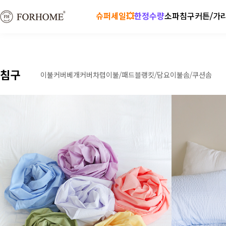
슈퍼세일💥
한정수량
소파
침구
커튼/가
침구
이불커버
베개커버
차렵이불/패드
블랭킷/담요
이불솜/쿠션솜