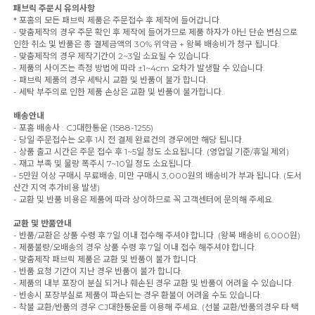
패브릭 주문시 유의사항
* 포홈의 모든 패브릭 제품은 주문접수 후 제작에 들어갑니다.
- 맞춤제작의 경우 주문 확인 후 제작에 들어가므로 제품 하자가 아닌 단순 변심으로
인한 취소 및 반품은 총 결제금액의 30% 위약금 + 왕복 배송비가 청구 됩니다.
- 맞춤제작의 경우 제작기간이 2~3일 소요될 수 있습니다.
- 제품의 사이즈는 측정 방법에 따라 ±1~4cm 오차가 발생할 수 있습니다.
- 패브릭 제품의 경우 세탁시 교환 및 반품이 불가 합니다.
- 세탁 부주의로 인한 제품 손상은 교환 및 반품이 불가합니다.
배송안내
- 포홈 배송사 : CJ대한통운 (1588-1255)
- 당일 주문접수는 오후 1시 전 결제 완료건의 경우에만 해당 됩니다.
- 상품 출고 시간은 주문 접수 후 1~5일 정도 소요됩니다. (영업일 기준/휴일 제외)
- 재고 부족 및 물량 폭주시 7~10일 정도 소요됩니다.
- 5만원 이상 구매시 무료배송, 미만 구매시 3,000원의 배송비가 부과 됩니다. (도서
산간 지역 추가비용 발생)
- 교환 및 반품 비용은 제품에 따라 상이하므로 꼭 고객센터에 문의해 주세요.
교환 및 반품안내
- 반품/교환은 상품 수령 후 7일 이내 접수해 주셔야 합니다. (왕복 배송비 6,000원)
- 제품불량/오배송의 경우 상품 수령 후 7일 이내 접수 해주셔야 합니다.
- 맞춤제작 패브릭 제품은 교환 및 반품이 불가 합니다.
- 반품 요청 기간이 지난 경우 반품이 불가 합니다.
- 제품의 내부 포장이 분실 되거나 훼손된 경우 교환 및 반품이 어려울 수 있습니다.
- 반송시 포장부실로 제품이 파손되는 경우 환불이 어려울 수도 있습니다.
- 착불 교환/반품의 경우 CJ대한통운를 이용해 주세요. (선불 교환/반품의경우 타 택