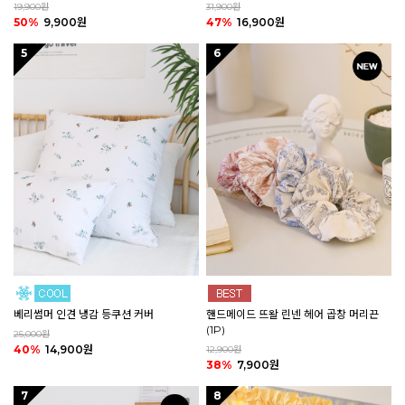
19,900원
31,900원
50%
9,900원
47%
16,900원
5
6
핸드메이드 뜨왈 린넨 헤어 곱창 머리끈
베리썸머 인견 냉감 등쿠션 커버
(1P)
25,000원
40%
14,900원
12,900원
38%
7,900원
7
8