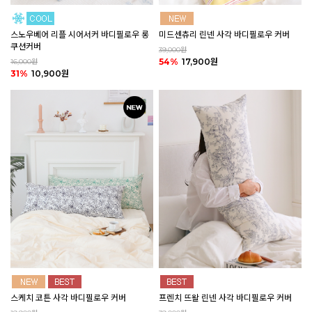
미드센츄리 린넨 사각 바디필로우 커버
스노우베어 리플 시어서커 바디필로우 롱
쿠션커버
39,000원
54%
17,900원
16,000원
31%
10,900원
스케치 코튼 사각 바디필로우 커버
프렌치 뜨왈 린넨 사각 바디필로우 커버