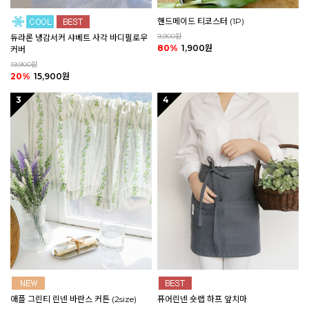
핸드메이드 티코스터 (1P)
9,900원
듀라론 냉감서커 샤베트 사각 바디필로우
80%
1,900원
커버
19,900원
20%
15,900원
3
4
애플 그린티 린넨 바란스 커튼 (2size)
퓨어린넨 숏랩 하프 앞치마