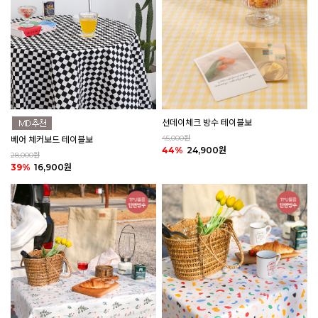
선데이체크 방수 테이블보
45,000원
베어 체커보드 테이블보
44%
24,900원
28,000원
39%
16,900원