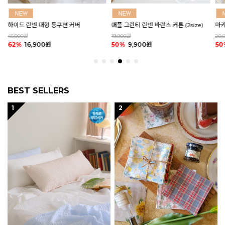
애플 그린티 린넨 바란스 커튼 (2size)
마카롱 코튼 쿠션 커버 (2size)
(블
19,900원
20,000원
580
50%
9,900원
50%
9,900원
32
BEST SELLERS
1
2