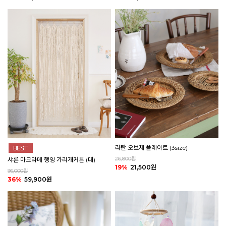
라탄 오브제 플레이트 (3size)
26,800원
샤론 마크라메 행잉 가리개커튼 (대)
19%
21,500원
95,000원
36%
59,900원