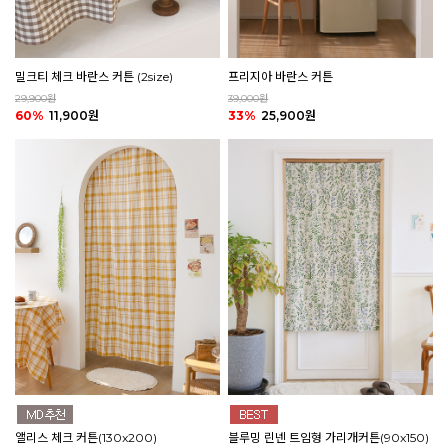
밀크티 체크 바란스 커튼 (2size)
프리지아 바란스 커튼
29,900원
39,000원
60%
11,900원
33%
25,900원
앨리스 체크 커튼(130x200)
블루밍 린넨 트임형 가리개커튼(90x150)