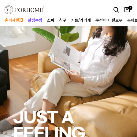
0
슈퍼세일💥
한정수량
소파
침구
커튼/가리개
쿠션/바디필로우
홈패