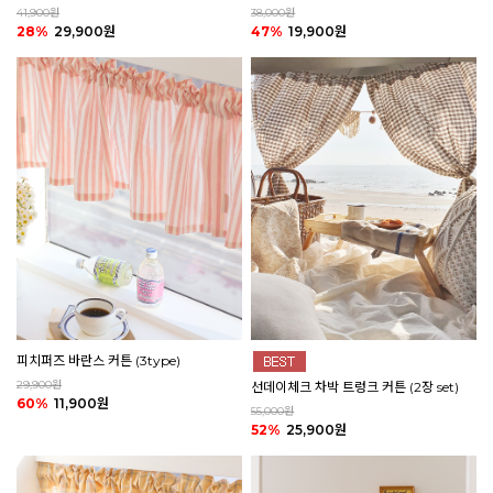
41,900원
38,000원
28%
29,900원
47%
19,900원
피치퍼즈 바란스 커튼 (3type)
29,900원
선데이체크 차박 트렁크 커튼 (2장 set)
60%
11,900원
55,000원
52%
25,900원