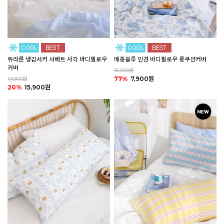
듀라론 냉감서커 샤베트 사각 바디필로우
메종블루 인견 바디필로우 롱쿠션커버
커버
35,000원
77%
7,900원
19,900원
20%
15,900원