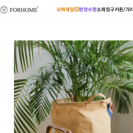
슈퍼세일💥
한정수량
소파
침구
커튼/가