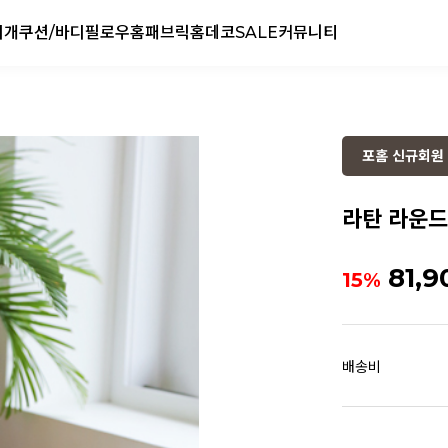
리개
쿠션/바디필로우
홈패브릭
홈데코
SALE
커뮤니티
포홈 신규회원 
라탄 라운
81,9
15%
배송비