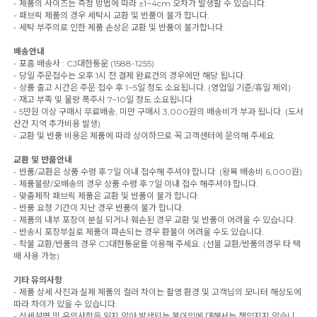
- 제품의 사이즈는 측정 방법에 따라 ±1~4cm 오차가 발생할 수 있습니다.
- 패브릭 제품의 경우 세탁시 교환 및 반품이 불가 합니다.
- 세탁 부주의로 인한 제품 손상은 교환 및 반품이 불가합니다.
배송안내
- 포홈 배송사 : CJ대한통운 (1588-1255)
- 당일 주문접수는 오후 1시 전 결제 완료건의 경우에만 해당 됩니다.
- 상품 출고 시간은 주문 접수 후 1~5일 정도 소요됩니다. (영업일 기준/휴일 제외)
- 재고 부족 및 물량 폭주시 7~10일 정도 소요됩니다.
- 5만원 이상 구매시 무료배송, 미만 구매시 3,000원의 배송비가 부과 됩니다. (도서
산간 지역 추가비용 발생)
- 교환 및 반품 비용은 제품에 따라 상이하므로 꼭 고객센터에 문의해 주세요.
교환 및 반품안내
- 반품/교환은 상품 수령 후 7일 이내 접수해 주셔야 합니다. (왕복 배송비 6,000원)
- 제품불량/오배송의 경우 상품 수령 후 7일 이내 접수 해주셔야 합니다.
- 맞춤제작 패브릭 제품은 교환 및 반품이 불가 합니다.
- 반품 요청 기간이 지난 경우 반품이 불가 합니다.
- 제품의 내부 포장이 분실 되거나 훼손된 경우 교환 및 반품이 어려울 수 있습니다.
- 반송시 포장부실로 제품이 파손되는 경우 환불이 어려울 수도 있습니다.
- 착불 교환/반품의 경우 CJ대한통운를 이용해 주세요. (선불 교환/반품의경우 타 택
배 사용 가능)
기타 유의사항
- 제품 상세 사진과 실제 제품의 컬러 차이는 촬영 환경 및 고객님의 모니터 해상도에
따라 차이가 있을 수 있습니다.
- 상세설명 및 유의사항을 읽지 않아 발생되는 불이익에 대해서는 책임지지 않습니