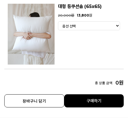
대형 등쿠션솜 (65x65)
20,000원
13,800
원
0
원
총 상품 금액
구매하기
장바구니 담기