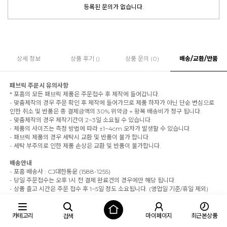
등록된 문의가 없습니다.
상세 정보
상품 후기 ()
상품 문의 (0)
배송/교환/반품
패브릭 주문시 유의사항
* 포홈의 모든 패브릭 제품은 주문접수 후 제작에 들어갑니다.
- 맞춤제작의 경우 주문 확인 후 제작에 들어가므로 제품 하자가 아닌 단순 변심으로
인한 취소 및 반품은 총 결제금액의 30% 위약금 + 왕복 배송비가 청구 됩니다.
- 맞춤제작의 경우 제작기간이 2~3일 소요될 수 있습니다.
- 제품의 사이즈는 측정 방법에 따라 ±1~4cm 오차가 발생할 수 있습니다.
- 패브릭 제품의 경우 세탁시 교환 및 반품이 불가 합니다.
- 세탁 부주의로 인한 제품 손상은 교환 및 반품이 불가합니다.
배송안내
- 포홈 배송사 : CJ대한통운 (1588-1255)
- 당일 주문접수는 오후 1시 전 결제 완료건의 경우에만 해당 됩니다.
- 상품 출고 시간은 주문 접수 후 1~5일 정도 소요됩니다. (영업일 기준/휴일 제외)
- 재고 부족 및 물량 폭주시 7~10일 정도 소요됩니다.
- 5만원 이상 구매시 무료배송, 미만 구매시 3,000원의 배송비가 부과 됩니다. (도서
산간 지역 추가비용 발생)
카테고리
마이페이지
최근본상품
검색
- 교환 및 반품 비용은 제품에 따라 상이하므로 꼭 고객센터에 문의해 주세요.