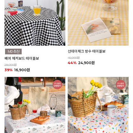
선데이체크 방수 테이블보
45,000원
베어 체커보드 테이블보
44%
24,900원
28,000원
39%
16,900원