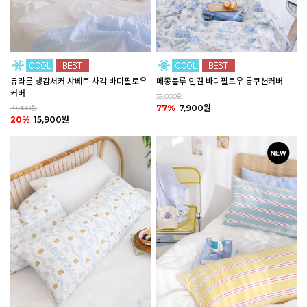
듀라론 냉감서커 샤베트 사각 바디필로우
메종블루 인견 바디필로우 롱쿠션커버
커버
35,000원
77%
7,900원
19,900원
20%
15,900원