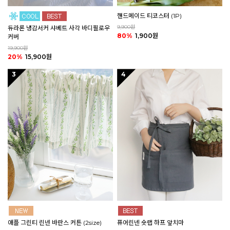
핸드메이드 티코스터 (1P)
9,900원
듀라론 냉감서커 샤베트 사각 바디필로우
80%
1,900원
커버
19,900원
20%
15,900원
3
4
애플 그린티 린넨 바란스 커튼 (2size)
퓨어린넨 숏랩 하프 앞치마