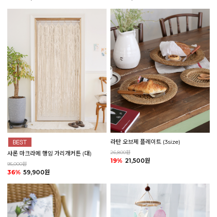
라탄 오브제 플레이트 (3size)
26,800원
샤론 마크라메 행잉 가리개커튼 (대)
19%
21,500원
95,000원
36%
59,900원