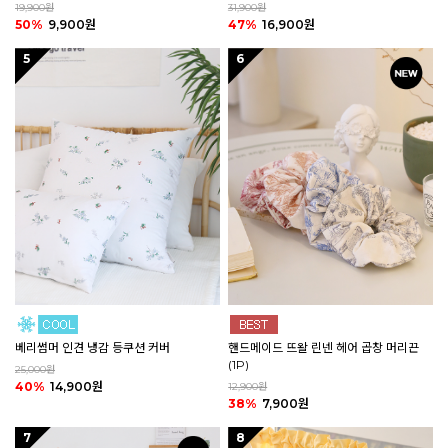
19,900원
31,900원
50%
9,900원
47%
16,900원
5
6
핸드메이드 뜨왈 린넨 헤어 곱창 머리끈
베리썸머 인견 냉감 등쿠션 커버
(1P)
25,000원
40%
14,900원
12,900원
38%
7,900원
7
8