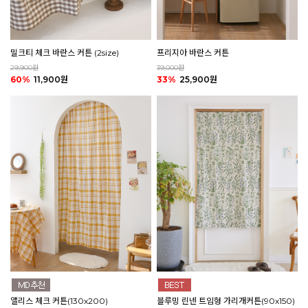
밀크티 체크 바란스 커튼 (2size)
프리지아 바란스 커튼
29,900원
39,000원
60%
11,900원
33%
25,900원
앨리스 체크 커튼(130x200)
블루밍 린넨 트임형 가리개커튼(90x150)