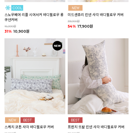
미드센츄리 린넨 사각 바디필로우 커버
스노우베어 리플 시어서커 바디필로우 롱
쿠션커버
39,000원
54%
17,900원
16,000원
31%
10,900원
스케치 코튼 사각 바디필로우 커버
프렌치 뜨왈 린넨 사각 바디필로우 커버