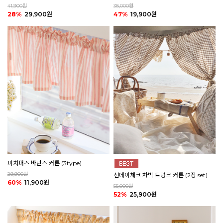
41,900원
38,000원
28%
29,900원
47%
19,900원
피치퍼즈 바란스 커튼 (3type)
29,900원
선데이체크 차박 트렁크 커튼 (2장 set)
60%
11,900원
55,000원
52%
25,900원