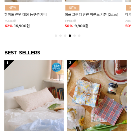
하이드 린넨 대형 등쿠션 커버
애플 그린티 린넨 바란스 커튼 (2size)
마카
45,000원
19,900원
20,
62%
16,900원
50%
9,900원
50
BEST SELLERS
1
2