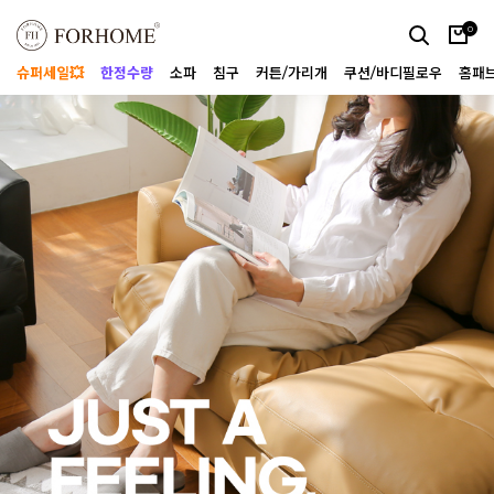
0
슈퍼세일💥
한정수량
소파
침구
커튼/가리개
쿠션/바디필로우
홈패