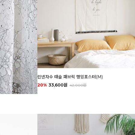
린넨자수 태슬 패브릭 행잉포스터(M)
20%
33,600원
42,000원
)