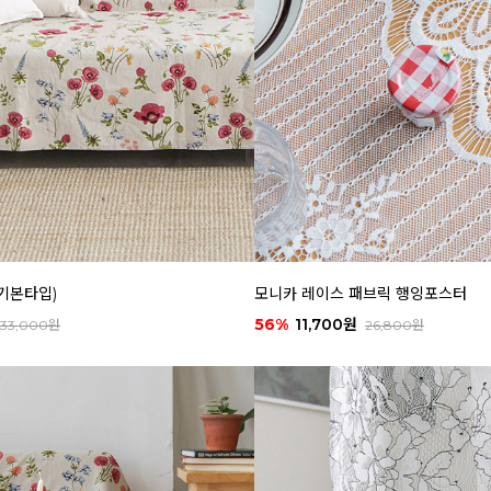
기본타입)
모니카 레이스 패브릭 행잉포스터
56%
11,700원
33,000원
26,800원