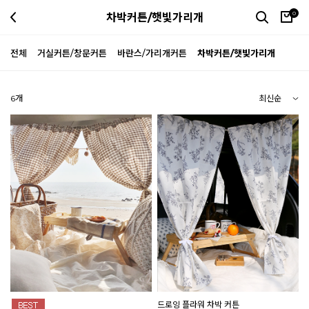
0
차박커튼/햇빛가리개
전체
거실커튼/창문커튼
바란스/가리개커튼
차박커튼/햇빛가리개
6
개
드로잉 플라워 차박 커튼